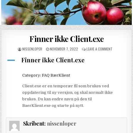
Skip to content
Finner ikke Client.exe
SKRIBENT:
PUBLISHED DATE:
ON FINNER IKK
NISSENLOPER
NOVEMBER 7, 2022
LEAVE A COMMENT
Finner ikke Client.exe
A
Category: FAQ BærKlient
Client.exe er en temporær fil som brukes ved
oppdatering til ny versjon, og skal normalt ikke
brukes. Du kan endre navn på den til
BaerKlient.exe og starte på nytt.
Skribent:
nissenloper