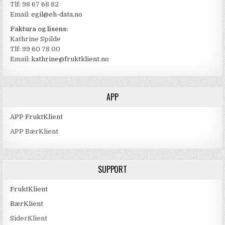
Tlf: 98 67 68 82
Email:
egil@eh-data.no
Faktura og lisens:
Kathrine Spilde
Tlf: 99 60 78 00
Email:
kathrine@fruktklient.no
APP
APP FruktKlient
APP BærKlient
SUPPORT
FruktKlient
BærKlient
SiderKlient