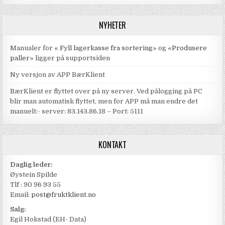
NYHETER
Manualer for «
Fyll lagerkasse fra sortering
» og «
Produsere
paller
» ligger på supportsiden
Ny versjon av APP BærKlient
BærKlient er flyttet over på ny server. Ved pålogging på PC
blir man automatisk flyttet, men for APP må man endre det
manuelt:- server: 83.143.86.18 – Port: 5111
KONTAKT
Daglig leder:
Øystein Spilde
Tlf : 90 96 93 55
Email:
post@fruktklient.no
Salg:
Egil Hokstad (EH- Data)