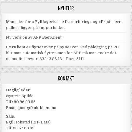
NYHETER
Manualer for «
Fyll lagerkasse fra sortering
» og «
Produsere
paller
» ligger på supportsiden
Ny versjon av APP BærKlient
BærKlient er flyttet over på ny server. Ved pålogging på PC
blir man automatisk flyttet, men for APP må man endre det
manuelt:- server: 83.143.86.18 – Port: 5111
KONTAKT
Daglig leder:
Øystein Spilde
Tlf : 90 96 93 55
Email:
post@fruktklient.no
Salg:
Egil Hokstad (EH- Data)
Tlf: 98 67 68 82