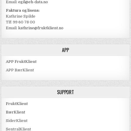
Email:
egil@eh-data.no
Faktura og lisens:
Kathrine Spilde
Tlf: 99 60 78 00
Email:
kathrine@fruktklient.no
APP
APP FruktKlient
APP BærKlient
SUPPORT
FruktKlient
BærKlient
SiderKlient
SentralKlient