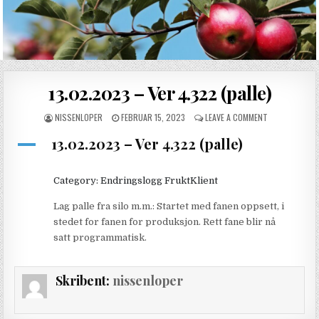
Skip to content
13.02.2023 – Ver 4.322 (palle)
SKRIBENT:
PUBLISHED DATE:
ON 13.02.2023
NISSENLOPER
FEBRUAR 15, 2023
LEAVE A COMMENT
13.02.2023 – Ver 4.322 (palle)
A
Category: Endringslogg FruktKlient
Lag palle fra silo m.m.: Startet med fanen oppsett, i
stedet for fanen for produksjon. Rett fane blir nå
satt programmatisk.
Skribent:
nissenloper