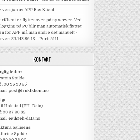
 versjon av APP BærKlient
rKlient er flyttet over på ny server. Ved
logging på PC blir man automatisk flyttet,
n for APP må man endre det manuelt:-
rver: 83.143.86.18 – Port: 5111
KONTAKT
glig leder:
stein Spilde
f : 90 96 93 55
ail:
post@fruktklient.no
lg:
il Hokstad (EH- Data)
f: 98 67 68 82
ail:
egil@eh-data.no
ktura og lisens:
thrine Spilde
f: 99 60 78 00