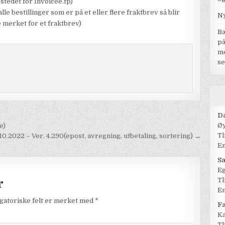
stedet for Invoicee.fp)
le bestillinger som er på et eller flere fraktbrev så blir
Ny
 merket for et fraktbrev)
Bæ
på
me
se
Da
Øy
e)
Tl
.10.2022 – Ver. 4.290(epost, avregning, utbetaling, sortering) →
Em
Sa
Eg
r
Tl
Em
igatoriske felt er merket med
*
Fa
Ka
Tl