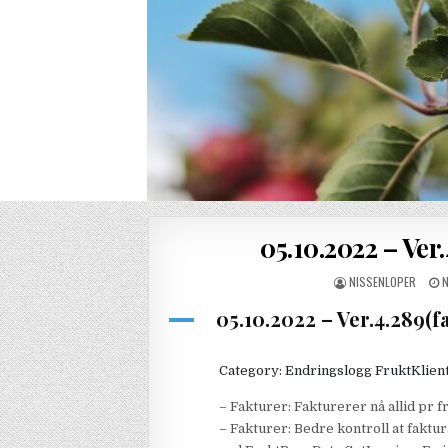
Skip to content
05.10.2022 – Ver
SKRIBENT:
P
NISSENLOPER
N
05.10.2022 – Ver.4.289(f
A
Category: Endringslogg FruktKlien
– Fakturer: Fakturerer nå allid pr f
– Fakturer: Bedre kontroll at faktu