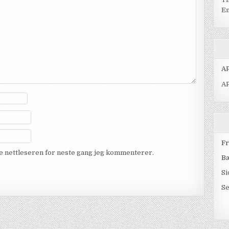
Em
AP
A
Fr
nne nettleseren for neste gang jeg kommenterer.
B
Si
Se