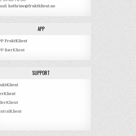
ail:
kathrine@fruktklient.no
APP
P FruktKlient
PP BærKlient
SUPPORT
uktKlient
ærKlient
derKlient
ntralKlient