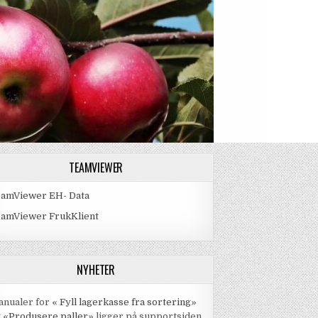
TEAMVIEWER
eamViewer EH- Data
EV)
eamViewer FrukKlient
NYHETER
nualer for «
Fyll lagerkasse fra sortering
»
 «
Produsere paller
» ligger på supportsiden