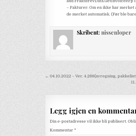
and FraktBrevData.GetInvoiceeFp i 
– Fakturer: Om en ikke har merket al
de merket automatisk. (Før ble bare
Skribent:
nissenloper
Innleggsnavigasjon
← 04.10.2022 – Ver. 4.288(avregning, pakkelist
11
Legg igjen en kommenta
Din e-postadresse vil ikke bli publisert.
Obl
Kommentar
*