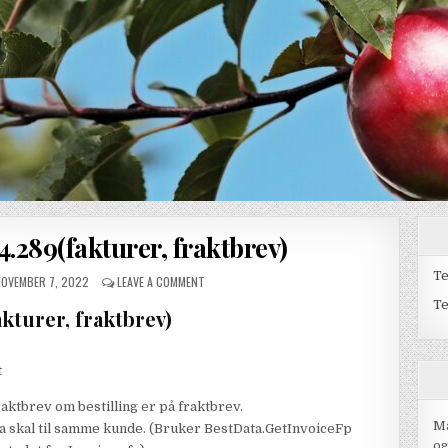
.4.289(fakturer, fraktbrev)
T
UBLISHED DATE:
ON 05.10.2022 – VER.4.289(FAKTURER, FRAKTBR
OVEMBER 7, 2022
LEAVE A COMMENT
T
akturer, fraktbrev)
t
raktbrev om bestilling er på fraktbrev.
Ma
ra skal til samme kunde. (Bruker BestData.GetInvoiceFp
og